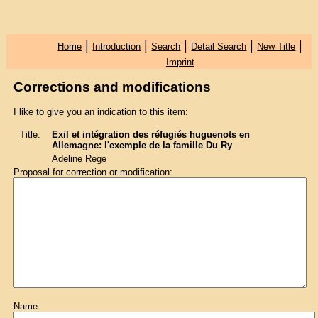
|
|
|
|
|
Home
Introduction
Search
Detail Search
New Title
Imprint
Corrections and modifications
I like to give you an indication to this item:
Title:
Exil et intégration des réfugiés huguenots en
Allemagne: l'exemple de la famille Du Ry
Adeline Rege
Proposal for correction or modification:
Name: