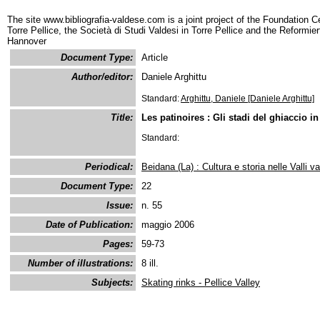
The site www.bibliografia-valdese.com is a joint project of the Foundation C
Torre Pellice, the Società di Studi Valdesi in Torre Pellice and the Reformie
Hannover
Document Type:
Article
Author/editor:
Daniele Arghittu
Standard:
Arghittu, Daniele [Daniele Arghittu]
Title:
Les patinoires : Gli stadi del ghiaccio in
Standard:
Periodical:
Beidana (La) : Cultura e storia nelle Valli va
Document Type:
22
Issue:
n. 55
Date of Publication:
maggio 2006
Pages:
59-73
Number of illustrations:
8 ill.
Subjects:
Skating rinks - Pellice Valley