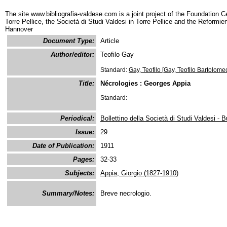
The site www.bibliografia-valdese.com is a joint project of the Foundation C
Torre Pellice, the Società di Studi Valdesi in Torre Pellice and the Reformie
Hannover
Document Type:
Article
Author/editor:
Teofilo Gay
Standard:
Gay, Teofilo [Gay, Teofilo Bartolome
Title:
Nécrologies : Georges Appia
Standard:
Periodical:
Bollettino della Società di Studi Valdesi - B
Issue:
29
Date of Publication:
1911
Pages:
32-33
Subjects:
Appia, Giorgio (1827-1910)
Summary/Notes:
Breve necrologio.