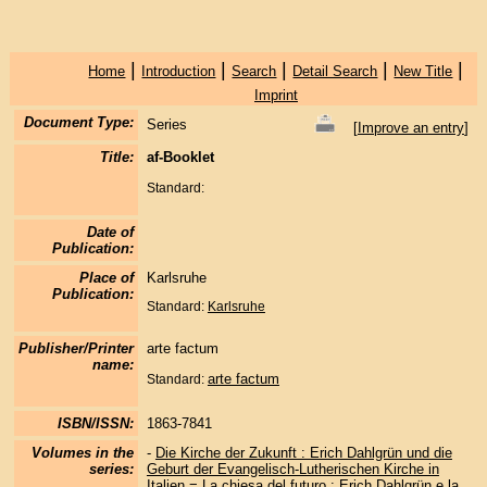
|
|
|
|
|
Home
Introduction
Search
Detail Search
New Title
Imprint
Document Type:
Series
[
Improve an entry
]
Title:
af-Booklet
Standard:
Date of
Publication:
Place of
Karlsruhe
Publication:
Standard:
Karlsruhe
Publisher/Printer
arte factum
name:
arte factum
Standard:
ISBN/ISSN:
1863-7841
Volumes in the
-
Die Kirche der Zukunft : Erich Dahlgrün und die
series:
Geburt der Evangelisch-Lutherischen Kirche in
Italien = La chiesa del futuro : Erich Dahlgrün e la