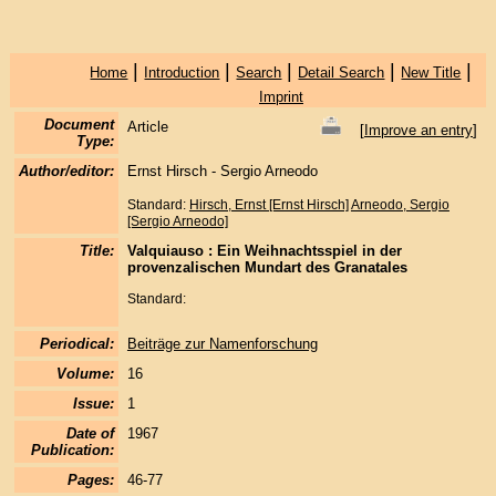
|
|
|
|
|
Home
Introduction
Search
Detail Search
New Title
Imprint
Document
Article
[
Improve an entry
]
Type:
Author/editor:
Ernst Hirsch - Sergio Arneodo
Standard:
Hirsch, Ernst [Ernst Hirsch]
Arneodo, Sergio
[Sergio Arneodo]
Title:
Valquiauso : Ein Weihnachtsspiel in der
provenzalischen Mundart des Granatales
Standard:
Periodical:
Beiträge zur Namenforschung
Volume:
16
Issue:
1
Date of
1967
Publication:
Pages:
46-77