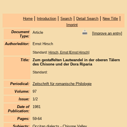
|
|
|
|
|
Home
Introduction
Search
Detail Search
New Title
Imprint
Document
Article
[
Improve an entry
]
Type:
Author/editor:
Ernst Hirsch
Standard:
Hirsch, Ernst [Ernst Hirsch]
Title:
Zum gestaffelten Lautwandel in der oberen Tälern
des Chisone und der Dora Riparia
Standard:
Periodical:
Zeitschrift für romanische Philologie
Volume:
97
Issue:
1/2
Date of
1981
Publication:
Pages:
59-64
Subjects:
Occitan dialects - Chisone Valley