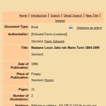
|
|
|
|
|
Home
Introduction
Search
Detail Search
New Title
Imprint
Document Type:
Book
[
Improve an entry
]
Author/editor:
[Edouard Favre (curatore)]
Standard:
Favre, Edouard
Title:
Madame Louis Jalla née Marie Turin 1864-1899
Standard:
Date of
1899
Publication:
Place of
Pregny
Publication:
Standard:
Pregny
Pages:
21
Number of
2
illustrations:
Holdings
Biblioteca valdese - FS OP D 143 Ha in più una