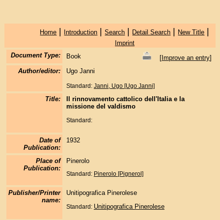
|
|
|
|
|
Home
Introduction
Search
Detail Search
New Title
Imprint
Document Type:
Book
[
Improve an entry
]
Author/editor:
Ugo Janni
Standard:
Janni, Ugo [Ugo Janni]
Title:
Il rinnovamento cattolico dell'Italia e la
missione del valdismo
Standard:
Date of
1932
Publication:
Place of
Pinerolo
Publication:
Standard:
Pinerolo [Pignerol]
Publisher/Printer
Unitipografica Pinerolese
name:
Unitipografica Pinerolese
Standard: