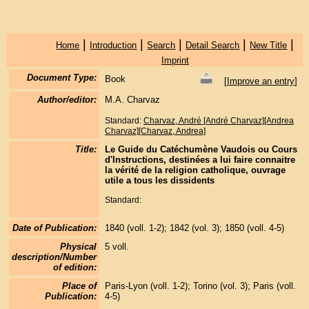
|
|
|
|
|
Home
Introduction
Search
Detail Search
New Title
Imprint
Document Type:
Book
[
Improve an entry
]
Author/editor:
M.A. Charvaz
Standard:
Charvaz, André [André Charvaz][Andrea
Charvaz][Charvaz, Andrea]
Title:
Le Guide du Catéchumène Vaudois ou Cours
d'Instructions, destinées a lui faire connaitre
la vérité de la religion catholique, ouvrage
utile a tous les dissidents
Standard:
Date of Publication:
1840 (voll. 1-2); 1842 (vol. 3); 1850 (voll. 4-5)
Physical
5 voll.
description/Number
of edition:
Place of
Paris-Lyon (voll. 1-2); Torino (vol. 3); Paris (voll.
Publication:
4-5)