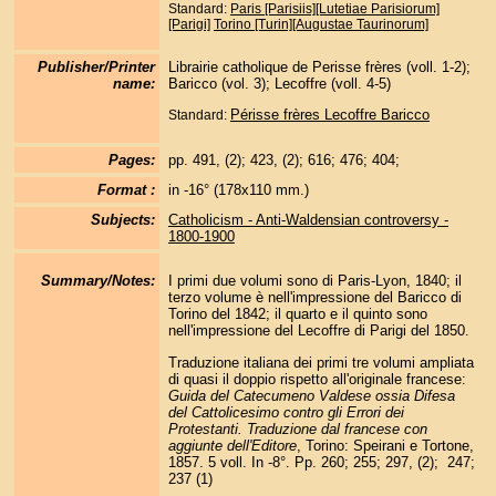
Standard:
Paris [Parisiis][Lutetiae Parisiorum]
[Parigi]
Torino [Turin][Augustae Taurinorum]
Publisher/Printer
Librairie catholique de Perisse frères (voll. 1-2);
name:
Baricco (vol. 3); Lecoffre (voll. 4-5)
Périsse frères
Lecoffre
Baricco
Standard:
Pages:
pp. 491, (2); 423, (2); 616; 476; 404;
Format :
in -16° (178x110 mm.)
Subjects:
Catholicism - Anti-Waldensian controversy -
1800-1900
Summary/Notes:
I primi due volumi sono di Paris-Lyon, 1840; il
terzo volume è nell'impressione del Baricco di
Torino del 1842; il quarto e il quinto sono
nell'impressione del Lecoffre di Parigi del 1850.
Traduzione italiana dei primi tre volumi ampliata
di quasi il doppio rispetto all'originale francese:
Guida del Catecumeno Valdese ossia Difesa
del Cattolicesimo contro gli Errori dei
Protestanti. Traduzione dal francese con
aggiunte dell'Editore
, Torino: Speirani e Tortone,
1857. 5 voll. In -8°. Pp. 260; 255; 297, (2); 247;
237 (1)