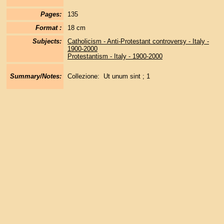
Pages:
135
Format :
18 cm
Subjects:
Catholicism - Anti-Protestant controversy - Italy -
1900-2000
Protestantism - Italy - 1900-2000
Summary/Notes:
Collezione: Ut unum sint ; 1