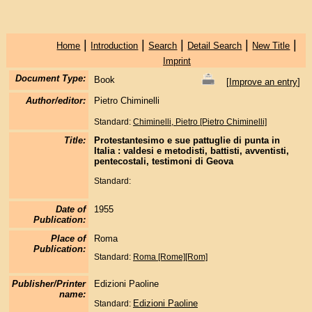
|
|
|
|
|
Home
Introduction
Search
Detail Search
New Title
Imprint
Document Type:
Book
[
Improve an entry
]
Author/editor:
Pietro Chiminelli
Standard:
Chiminelli, Pietro [Pietro Chiminelli]
Title:
Protestantesimo e sue pattuglie di punta in
Italia : valdesi e metodisti, battisti, avventisti,
pentecostali, testimoni di Geova
Standard:
Date of
1955
Publication:
Place of
Roma
Publication:
Standard:
Roma [Rome][Rom]
Publisher/Printer
Edizioni Paoline
name:
Edizioni Paoline
Standard: