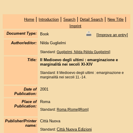
|
|
|
|
|
Home
Introduction
Search
Detail Search
New Title
Imprint
Document Type:
Book
[
Improve an entry
]
Author/editor:
Nilda Guglielmi
Standard:
Guglielmi, Nilda [Nilda Guglielmi]
Title:
Il Medioevo degli ultimi : emarginazione e
marginalità nei secoli XI-XIV
Standard: Il Medioevo degli ultimi : emarginazione e
marginalità nei secoli 11.-14.
Date of
2001
Publication:
Place of
Roma
Publication:
Standard:
Roma [Rome][Rom]
Publisher/Printer
Città Nuova
name:
Città Nuova Edizioni
Standard: