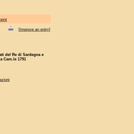
print
[
Improve an entry
]
ati del Re di Sardegna e
ia Cam.le 1791
azioni