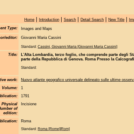
|
|
|
|
|
Home
Introduction
Search
Detail Search
New Title
Im
ent Type:
Images and Maps
or/editor:
Giovanni Maria Cassini
Standard:
Cassini, Giovanni Maria [Giovanni Maria Cassini]
Title:
L'Alta Lombardia, terzo foglio, che comprende parte degli St
parte della Repubblica di Genova. Roma Presso la Calcograf
Standard:
tive work
:
Nuovo atlante geografico universale delineato sulle ultime osserv
Volume:
1
blication:
1791
Physical
Incisione
Number of
edition:
blication:
Roma
Standard:
Roma [Rome][Rom]