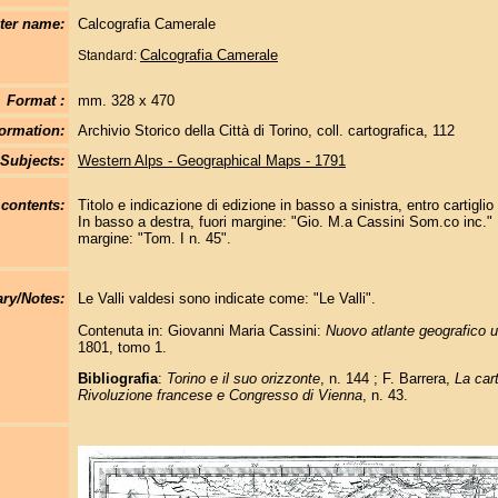
nter name:
Calcografia Camerale
Calcografia Camerale
Standard:
Format :
mm. 328 x 470
ormation:
Archivio Storico della Città di Torino, coll. cartografica, 112
Subjects:
Western Alps - Geographical Maps - 1791
 contents:
Titolo e indicazione di edizione in basso a sinistra, entro cartiglio
In basso a destra, fuori margine: "Gio. M.a Cassini Som.co inc." I
margine: "Tom. I n. 45".
y/Notes:
Le Valli valdesi sono indicate come: "Le Valli".
Contenuta in: Giovanni Maria Cassini:
Nuovo atlante geografico 
1801, tomo 1.
Bibliografia
:
Torino e il suo orizzonte
, n. 144 ; F. Barrera,
La cart
Rivoluzione francese e Congresso di Vienna
, n. 43.