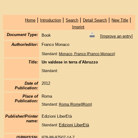
|
|
|
|
|
Home
Introduction
Search
Detail Search
New Title
Imprint
Document Type:
Book
[
Improve an entry
]
Author/editor:
Franco Monaco
Standard:
Monaco, Franco [Franco Monaco]
Title:
Un valdese in terra d'Abruzzo
Standard:
Date of
2012
Publication:
Place of
Roma
Publication:
Standard:
Roma [Rome][Rom]
Publisher/Printer
Edizioni LiberEtà
name:
Edizioni LiberEtà
Standard:
ISBN/ISSN:
978-88-97507-14-7