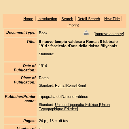
|
|
|
|
|
Home
Introduction
Search
Detail Search
New Title
Imprint
Document Type:
Book
[
Improve an entry
]
Title:
Il nuovo tempio valdese a Roma : 8 febbraio
1914 : fascicolo d'arte della rivista Bilychnis
Standard:
Date of
1914
Publication:
Place of
Roma
Publication:
Standard:
Roma [Rome][Rom]
Publisher/Printer
Tipografia dell'Unione Editrice
name:
Unione Tipografia Editrice [Union
Standard:
Typographique Editrice]
Pages:
24 p., 15 c. di tav.
Number of
ill.