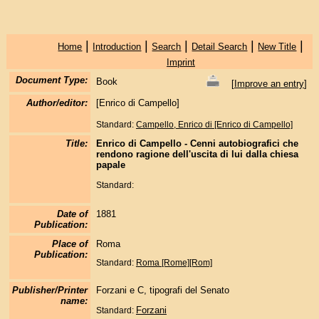
|
|
|
|
|
Home
Introduction
Search
Detail Search
New Title
Imprint
Document Type:
Book
[
Improve an entry
]
Author/editor:
[Enrico di Campello]
Standard:
Campello, Enrico di [Enrico di Campello]
Title:
Enrico di Campello - Cenni autobiografici che
rendono ragione dell'uscita di lui dalla chiesa
papale
Standard:
Date of
1881
Publication:
Place of
Roma
Publication:
Standard:
Roma [Rome][Rom]
Publisher/Printer
Forzani e C, tipografi del Senato
name:
Forzani
Standard: