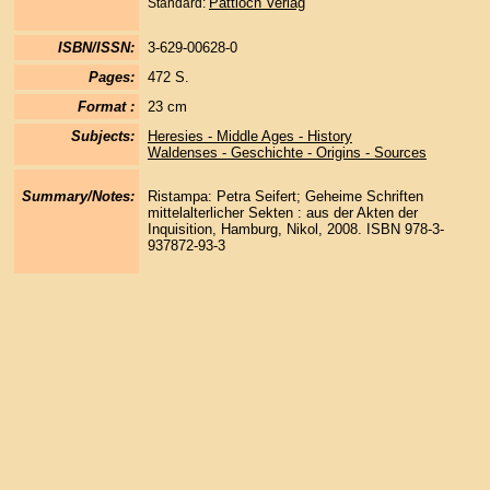
Pattloch Verlag
Standard:
ISBN/ISSN:
3-629-00628-0
Pages:
472 S.
Format :
23 cm
Subjects:
Heresies - Middle Ages - History
Waldenses - Geschichte - Origins - Sources
Summary/Notes:
Ristampa: Petra Seifert; Geheime Schriften
mittelalterlicher Sekten : aus der Akten der
Inquisition, Hamburg, Nikol, 2008. ISBN 978-3-
937872-93-3