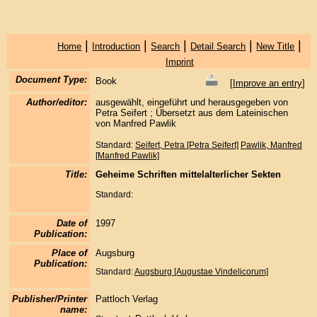
|
|
|
|
|
Home
Introduction
Search
Detail Search
New Title
Imprint
Document Type:
Book
[
Improve an entry
]
Author/editor:
ausgewählt, eingeführt und herausgegeben von
Petra Seifert ; Übersetzt aus dem Lateinischen
von Manfred Pawlik
Standard:
Seifert, Petra [Petra Seifert]
Pawlik, Manfred
[Manfred Pawlik]
Title:
Geheime Schriften mittelalterlicher Sekten
Standard:
Date of
1997
Publication:
Place of
Augsburg
Publication:
Standard:
Augsburg [Augustae Vindelicorum]
Publisher/Printer
Pattloch Verlag
name: