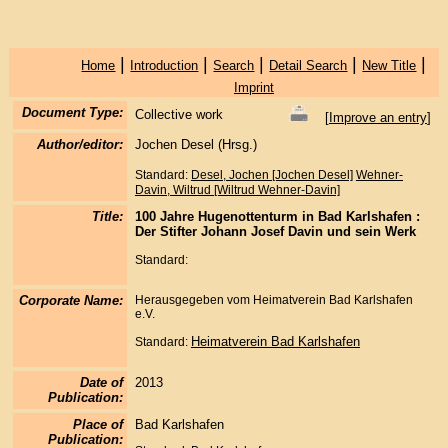
|
|
|
|
|
Home
Introduction
Search
Detail Search
New Title
Imprint
Document Type:
Collective work
[
Improve an entry
]
Author/editor:
Jochen Desel (Hrsg.)
Standard:
Desel, Jochen [Jochen Desel]
Wehner-
Davin, Wiltrud [Wiltrud Wehner-Davin]
Title:
100 Jahre Hugenottenturm in Bad Karlshafen :
Der Stifter Johann Josef Davin und sein Werk
Standard:
Corporate Name:
Herausgegeben vom Heimatverein Bad Karlshafen
e.V.
Heimatverein Bad Karlshafen
Standard:
Date of
2013
Publication:
Place of
Bad Karlshafen
Publication: