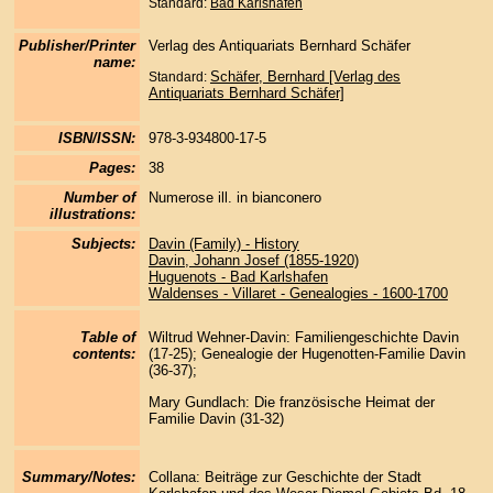
Standard:
Bad Karlshafen
Publisher/Printer
Verlag des Antiquariats Bernhard Schäfer
name:
Schäfer, Bernhard [Verlag des
Standard:
Antiquariats Bernhard Schäfer]
ISBN/ISSN:
978-3-934800-17-5
Pages:
38
Number of
Numerose ill. in bianconero
illustrations:
Subjects:
Davin (Family) - History
Davin, Johann Josef (1855-1920)
Huguenots - Bad Karlshafen
Waldenses - Villaret - Genealogies - 1600-1700
Table of
Wiltrud Wehner-Davin: Familiengeschichte Davin
contents:
(17-25); Genealogie der Hugenotten-Familie Davin
(36-37);
Mary Gundlach: Die französische Heimat der
Familie Davin (31-32)
Summary/Notes:
Collana: Beiträge zur Geschichte der Stadt