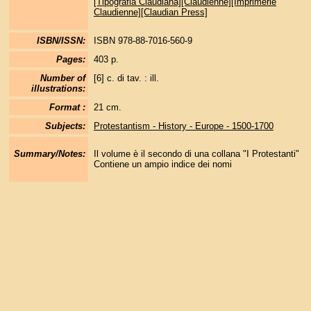
[Tipografia Claudiana][Claudienne][Imprimerie
Claudienne][Claudian Press]
ISBN/ISSN:
ISBN 978-88-7016-560-9
Pages:
403 p.
Number of
[6] c. di tav. : ill.
illustrations:
Format :
21 cm.
Subjects:
Protestantism - History - Europe - 1500-1700
Summary/Notes:
Il volume è il secondo di una collana "I Protestanti"
Contiene un ampio indice dei nomi