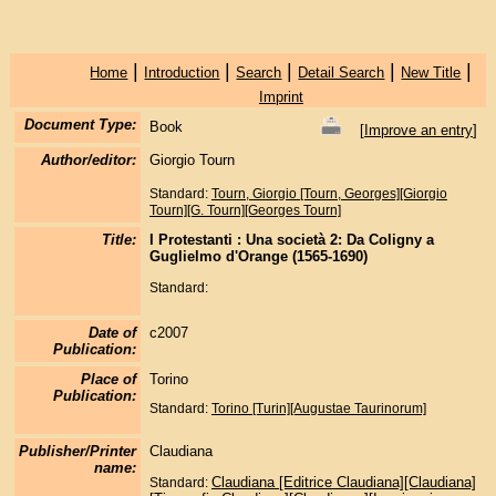
|
|
|
|
|
Home
Introduction
Search
Detail Search
New Title
Imprint
Document Type:
Book
[
Improve an entry
]
Author/editor:
Giorgio Tourn
Standard:
Tourn, Giorgio [Tourn, Georges][Giorgio
Tourn][G. Tourn][Georges Tourn]
Title:
I Protestanti : Una società 2: Da Coligny a
Guglielmo d'Orange (1565-1690)
Standard:
Date of
c2007
Publication:
Place of
Torino
Publication:
Standard:
Torino [Turin][Augustae Taurinorum]
Publisher/Printer
Claudiana
name:
Claudiana [Editrice Claudiana][Claudiana]
Standard: