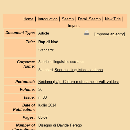
|
|
|
|
|
Home
Introduction
Search
Detail Search
New Title
Imprint
Document Type:
Article
[
Improve an entry
]
Title:
Rap di Noè
Standard:
Corporate
Sportello linguistico occitano
Name:
Sportello linguistico occitano
Standard:
Periodical:
Beidana (La) : Cultura e storia nelle Valli valdesi
Volume:
30
Issue:
n. 80
Date of
luglio 2014
Publication:
Pages:
65-67
Number of
Disegno di Davide Perego
illustrations: