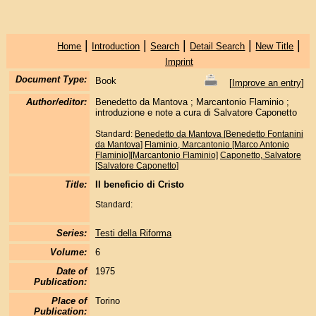
|
|
|
|
|
Home
Introduction
Search
Detail Search
New Title
Imprint
Document Type:
Book
[
Improve an entry
]
Author/editor:
Benedetto da Mantova ; Marcantonio Flaminio ;
introduzione e note a cura di Salvatore Caponetto
Standard:
Benedetto da Mantova [Benedetto Fontanini
da Mantova]
Flaminio, Marcantonio [Marco Antonio
Flaminio][Marcantonio Flaminio]
Caponetto, Salvatore
[Salvatore Caponetto]
Title:
Il beneficio di Cristo
Standard:
Series:
Testi della Riforma
Volume:
6
Date of
1975
Publication:
Place of
Torino
Publication: