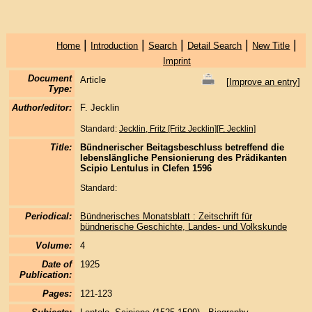
|
|
|
|
|
Home
Introduction
Search
Detail Search
New Title
Imprint
Document
Article
[
Improve an entry
]
Type:
Author/editor:
F. Jecklin
Standard:
Jecklin, Fritz [Fritz Jecklin][F. Jecklin]
Title:
Bündnerischer Beitagsbeschluss betreffend die
lebenslängliche Pensionierung des Prädikanten
Scipio Lentulus in Clefen 1596
Standard:
Periodical:
Bündnerisches Monatsblatt : Zeitschrift für
bündnerische Geschichte, Landes- und Volkskunde
Volume:
4
Date of
1925
Publication:
Pages:
121-123