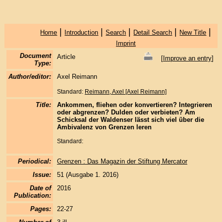
|
|
|
|
|
Home
Introduction
Search
Detail Search
New Title
Imprint
Document
Article
[
Improve an entry
]
Type:
Author/editor:
Axel Reimann
Standard:
Reimann, Axel [Axel Reimann]
Title:
Ankommen, fliehen oder konvertieren? Integrieren
oder abgrenzen? Dulden oder verbieten? Am
Schicksal der Waldenser lässt sich viel über die
Ambivalenz von Grenzen leren
Standard:
Periodical:
Grenzen : Das Magazin der Stiftung Mercator
Issue:
51 (Ausgabe 1. 2016)
Date of
2016
Publication:
Pages:
22-27