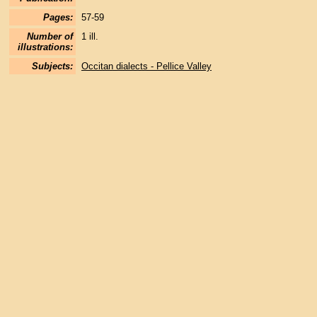
Pages:
57-59
Number of
1 ill.
illustrations:
Subjects:
Occitan dialects - Pellice Valley