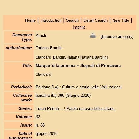
|
|
|
|
|
Home
Introduction
Search
Detail Search
New Title
Imprint
Document
Article
[
Improve an entry
]
Type:
Author/editor:
Tatiana Barolin
Standard:
Barolin, Tatiana [Tatiana Barolin]
Title:
Marque 'd la primma = Segnali di Primavera
Standard:
Periodical:
Beidana (La) : Cultura e storia nelle Valli valdesi
Collective
beidana (la) 086 (Giugno 2016)
work
:
Series:
Tutun Përtan ...! Parole e cose dell'occitano.
Volume:
32
Issue:
n. 86
Date of
giugno 2016
Publication: