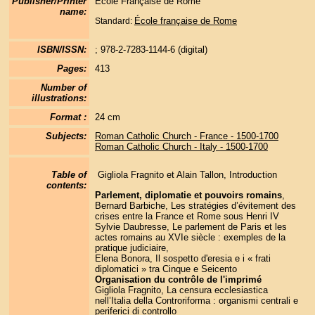
Publisher/Printer
École Française de Rome
name:
École française de Rome
Standard:
ISBN/ISSN:
; 978-2-7283-1144-6 (digital)
Pages:
413
Number of
illustrations:
Format :
24 cm
Subjects:
Roman Catholic Church - France - 1500-1700
Roman Catholic Church - Italy - 1500-1700
Table of
Gigliola Fragnito et Alain Tallon, Introduction
contents:
Parlement, diplomatie et pouvoirs romains
,
Bernard Barbiche, Les stratégies d’évitement des
crises entre la France et Rome sous Henri IV
Sylvie Daubresse, Le parlement de Paris et les
actes romains au XVIe siècle : exemples de la
pratique judiciaire,
Elena Bonora, Il sospetto d'eresia e i « frati
diplomatici » tra Cinque e Seicento
Organisation du contrôle de l'imprim
é
Gigliola Fragnito, La censura ecclesiastica
nell’Italia della Controriforma : organismi centrali e
periferici di controllo