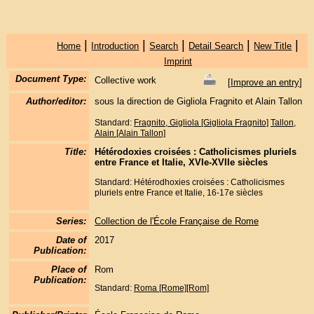
|
|
|
|
|
Home
Introduction
Search
Detail Search
New Title
Imprint
Document Type:
Collective work
[
Improve an entry
]
Author/editor:
sous la direction de Gigliola Fragnito et Alain Tallon
Standard:
Fragnito, Gigliola [Gigliola Fragnito]
Tallon,
Alain [Alain Tallon]
Title:
Hétérodoxies croisées : Catholicismes pluriels
entre France et Italie, XVIe-XVIIe siècles
Standard: Hétérodhoxies croisées : Catholicismes
pluriels entre France et Italie, 16-17e siècles
Series:
Collection de l'École Française de Rome
Date of
2017
Publication:
Place of
Rom
Publication:
Standard:
Roma [Rome][Rom]