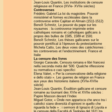
Jean-Louis Quantin, Les institutions de censure
religieuse en France (XVIe- XVIIe siècles)
Controverses
Frédéric Gabriel.La loi du magistère. Pouvoir
ministériel et formes ecclésiales dans la
controverse entre Cajétan et Almain (1511-1512)
Benoît Schmitz, Le pouvoir du pape sur les
royaumes : la controverse imprimée entre
catholiques romains et catholiques gallicans à
propos des bulles de 1585, 1589 et 1591
Benoît Schmitz, Les thèses gallicanes sur le
pouvoir pontifical à l’épreuve du protestantisme
Michela Catto, Les deux voies des catéchismes :
les controverses et l’endoctrinement. France et
Italie
La censure des livres
Giorgio Caravale, Censura romana e libri francesi
nella seconda metà del ‘500. Qualche riflessione
su normativa e casi specifici
Elena Valeri, « Per la conservatione della religione
e dello stato ». Les guerres de religion en France
aux yeux des historiens italiens (XVIe-XVIIe
siècle)
Jean-Louis Quantin, Érudition gallicane et censure
romaine au tournant des XVIe et XVIIe siècles :
Papire Masson devant l’Index
Miguel Gotor, « Onde non apparisca che anco tra i
cattolici siano diversità d’opinioni in quello che
riguarda la fede » : i sermoni di Ignazio di Loyola e
le censure della Facoltà di Teologia del 1611 tra