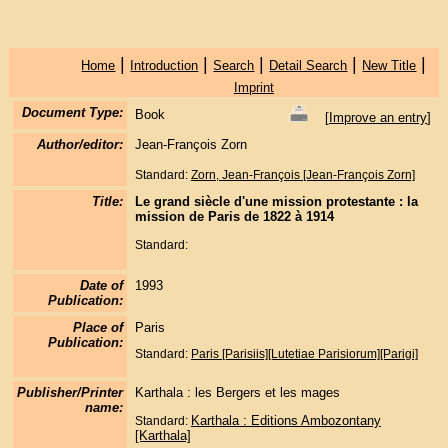
|
|
|
|
|
Home
Introduction
Search
Detail Search
New Title
Imprint
Document Type:
Book
[
Improve an entry
]
Author/editor:
Jean-François Zorn
Standard:
Zorn, Jean-François [Jean-François Zorn]
Title:
Le grand siècle d'une mission protestante : la
mission de Paris de 1822 à 1914
Standard:
Date of
1993
Publication:
Place of
Paris
Publication:
Standard:
Paris [Parisiis][Lutetiae Parisiorum][Parigi]
Publisher/Printer
Karthala : les Bergers et les mages
name:
Karthala : Editions Ambozontany
Standard:
[Karthala]