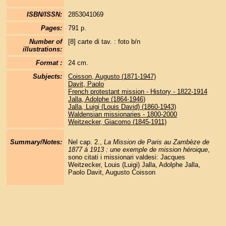
ISBN/ISSN:
2853041069
Pages:
791 p.
Number of
[8] carte di tav. : foto b/n
illustrations:
Format :
24 cm.
Subjects:
Coisson, Augusto (1871-1947)
Davit, Paolo
French protestant mission - History - 1822-1914
Jalla, Adolphe (1864-1946)
Jalla, Luigi (Louis David) (1860-1943)
Waldensian missionaries - 1800-2000
Weitzecker, Giacomo (1845-1911)
Summary/Notes:
Nel cap. 2.,
La Mission de Paris au Zambèze de
1877 à 1913 : une exemple de mission héroique
,
sono citati i missionari valdesi: Jacques
Weitzecker, Louis (Luigi) Jalla, Adolphe Jalla,
Paolo Davit, Augusto Coisson