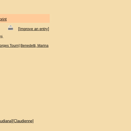
print
[
Improve an entry
]
ti.
eorges Tourn]
Benedetti, Marina
audiana][Claudienne]