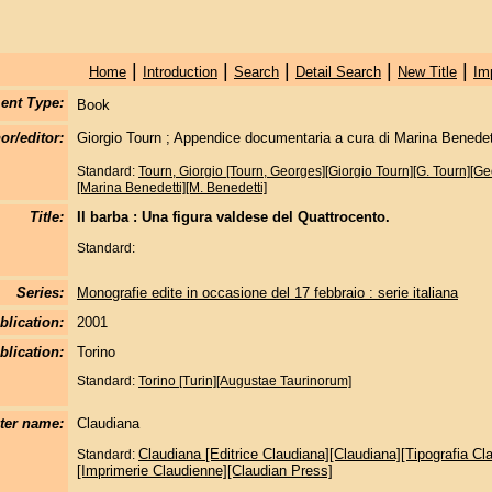
|
|
|
|
|
Home
Introduction
Search
Detail Search
New Title
Im
ent Type:
Book
or/editor:
Giorgio Tourn ; Appendice documentaria a cura di Marina Benedet
Standard:
Tourn, Giorgio [Tourn, Georges][Giorgio Tourn][G. Tourn][G
[Marina Benedetti][M. Benedetti]
Title:
Il barba : Una figura valdese del Quattrocento.
Standard:
Series:
Monografie edite in occasione del 17 febbraio : serie italiana
blication:
2001
blication:
Torino
Standard:
Torino [Turin][Augustae Taurinorum]
nter name:
Claudiana
Claudiana [Editrice Claudiana][Claudiana][Tipografia Cl
Standard:
[Imprimerie Claudienne][Claudian Press]