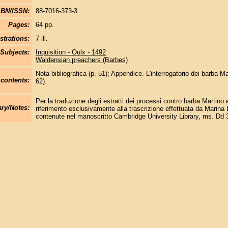
SBN/ISSN:
88-7016-373-3
Pages:
64 pp.
strations:
7 ill.
Subjects:
Inquisition - Oulx - 1492
Waldensian preachers (Barbes)
Nota bibliografica (p. 51); Appendice. L'interrogatorio dei barba Ma
 contents:
62).
Per la traduzione degli estratti dei processi contro barba Martino e
y/Notes:
riferimento esclusivamente alla trascrizione effettuata da Marina 
contenute nel manoscritto Cambridge University Library, ms. Dd 3