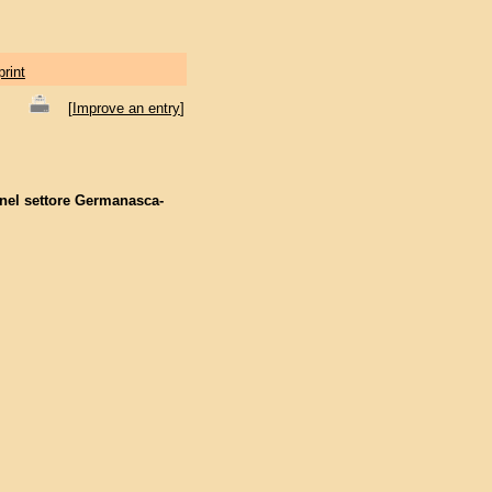
print
[
Improve an entry
]
ia nel settore Germanasca-