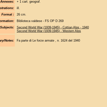
Annexes:
+ 1 cart. geograf.
strations:
ill.
Format :
26 cm.
ormation:
Biblioteca valdese - FS OP D 269
Subjects:
Second World War (1939-1945) - Cottian Alps - 1940
Second World War (1939-1945) - Western Alps
y/Notes:
Fa parte di Le forze armate , n. 1624 del 1940