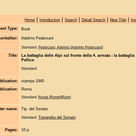
|
|
|
|
|
Home
Introduction
Search
Detail Search
New Title
Im
ent Type:
Book
or/editor:
Adelmo Pederzani
Standard:
Pederzani, Adelmo [Adelmo Pederzani]
Title:
La battaglia delle Alpi sul fronte della 4. armata : la battagl
Pellice
Standard:
blication:
stampa 1940
blication:
Roma
Standard:
Roma [Rome][Rom]
nter name:
Tip. del Senato
Tipografia del Senato
Standard:
Pages:
10 p.