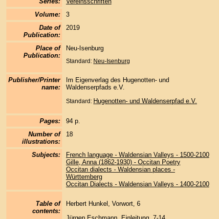
Series:
Vereinsschriften
Volume:
3
Date of
2019
Publication:
Place of
Neu-Isenburg
Publication:
Standard:
Neu-Isenburg
Publisher/Printer
Im Eigenverlag des Hugenotten- und
name:
Waldenserpfads e.V.
Hugenotten- und Waldenserpfad e.V.
Standard:
Pages:
94 p.
Number of
18
illustrations:
Subjects:
French language - Waldensian Valleys - 1500-2100
Gille, Anna (1862-1930) - Occitan Poetry
Occitan dialects - Waldensian places -
Württemberg
Occitan Dialects - Waldensian Valleys - 1400-2100
Table of
Herbert Hunkel, Vorwort, 6
contents:
Jürgen Eschmann, Einleitung, 7-14