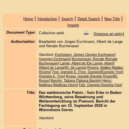
|
|
|
|
|
Home
Introduction
Search
Detail Search
New Title
Imprint
Document Type:
Collective work
[
Improve an entry
]
Author/editor:
Bearbeitet von Jürgen Eschmann, Albert de Lange
und Renate Buchenauer
Standard:
Eschmann, Jürgen [Jürgen Eschmann]
[Juergen Eschmann]
Buchenauer, Renate [Renate
Buchenauer]
Lange, Albert de [De Lange, Albert]
[Albert de Lange][A. de Lange]
Rivoira, Matteo [Matteo
Rivoira]
Tron, Daniele E. [Tron, Daniele][Daniele Tron]
[Daniele E. Tron]
Rosso, Davide [Davide Rosso][D.
Rosso]
Barolin, Tatiana [Tatiana Barolin]
Heinz,
Matthias [Matthias Heinz]
Falz, Daniela [Daniela Falz]
Title:
Das waldensische Patois : Sein Erbe in Baden-
Württemberg, seine Bewahrung und
Weiterentwicklung im Piemont. Bericht der
Fachtagung am 15. September 2018 in
Wiernsheim-Serres
Standard: