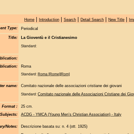
|
|
|
|
|
Home
Introduction
Search
Detail Search
New Title
Im
ent Type:
Periodical
Title:
La Gioventù e il Cristianesimo
Standard:
blication:
blication:
Roma
Standard:
Roma [Rome][Rom]
nter name:
Comitato nazionale delle associazioni cristiane dei giovani
Comitato nazionale delle Associazioni Cristiane dei Gi
Standard:
Format :
25 cm.
Subjects:
ACDG - YMCA (Young Menʼs Christian Association) - Italy
y/Notes:
Descrizione basata su: n. 4 (ott. 1925)