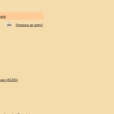
print
[
Improve an entry
]
ovani (ACDG)