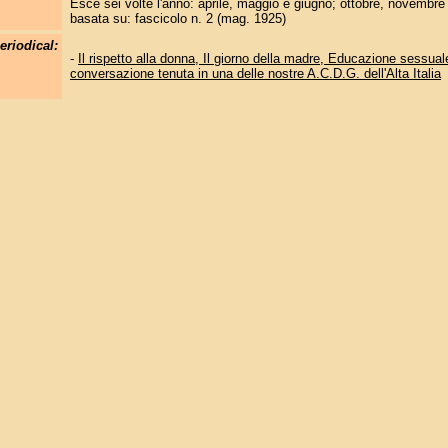
Esce sei volte l'anno: aprile, maggio e giugno; ottobre, novembr
basata su: fascicolo n. 2 (mag. 1925)
periodical:
-
Il rispetto alla donna, Il giorno della madre, Educazione sessual
conversazione tenuta in una delle nostre A.C.D.G. dell'Alta Italia