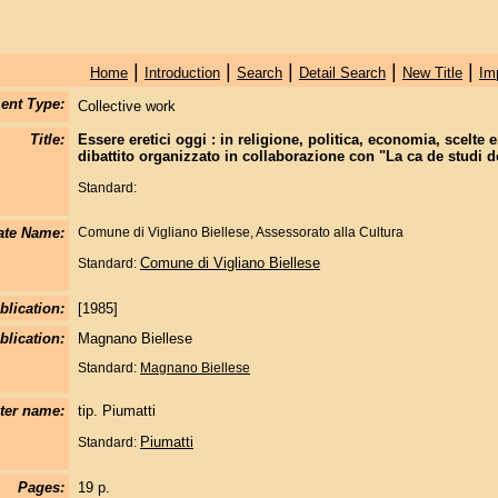
|
|
|
|
|
Home
Introduction
Search
Detail Search
New Title
Im
ent Type:
Collective work
Title:
Essere eretici oggi : in religione, politica, economia, scelte e
dibattito organizzato in collaborazione con "La ca de studi d
Standard:
ate Name:
Comune di Vigliano Biellese, Assessorato alla Cultura
Comune di Vigliano Biellese
Standard:
blication:
[1985]
blication:
Magnano Biellese
Standard:
Magnano Biellese
nter name:
tip. Piumatti
Piumatti
Standard:
Pages:
19 p.