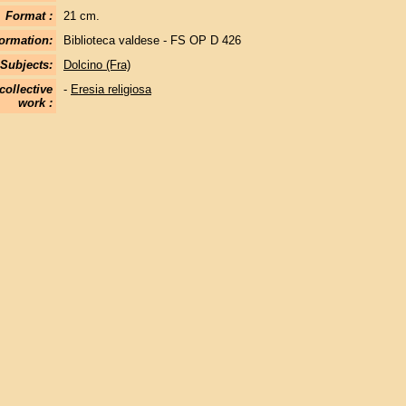
Format :
21 cm.
ormation:
Biblioteca valdese - FS OP D 426
Subjects:
Dolcino (Fra)
collective
-
Eresia religiosa
work :