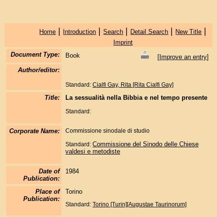
|
|
|
|
|
Home
Introduction
Search
Detail Search
New Title
Imprint
Document Type:
Book
[
Improve an entry
]
Author/editor:
Standard:
Cialfi Gay, Rita [Rita Cialfi Gay]
Title:
La sessualità nella Bibbia e nel tempo presente
Standard:
Corporate Name:
Commissione sinodale di studio
Commissione del Sinodo delle Chiese
Standard:
valdesi e metodiste
Date of
1984
Publication:
Place of
Torino
Publication:
Standard:
Torino [Turin][Augustae Taurinorum]