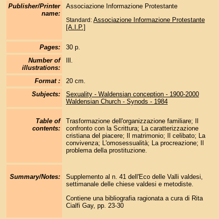
Publisher/Printer
Associazione Informazione Protestante
name:
Associazione Informazione Protestante
Standard:
[A.I.P.]
Pages:
30 p.
Number of
Ill.
illustrations:
Format :
20 cm.
Subjects:
Sexuality - Waldensian conception - 1900-2000
Waldensian Church - Synods - 1984
Table of
Trasformazione dell'organizzazione familiare; Il
contents:
confronto con la Scrittura; La caratterizzazione
cristiana del piacere; Il matrimonio; Il celibato; La
convivenza; L'omosessualità; La procreazione; Il
problema della prostituzione.
Summary/Notes:
Supplemento al n. 41 dell'Eco delle Valli valdesi,
settimanale delle chiese valdesi e metodiste.
Contiene una bibliografia ragionata a cura di Rita
Cialfi Gay, pp. 23-30