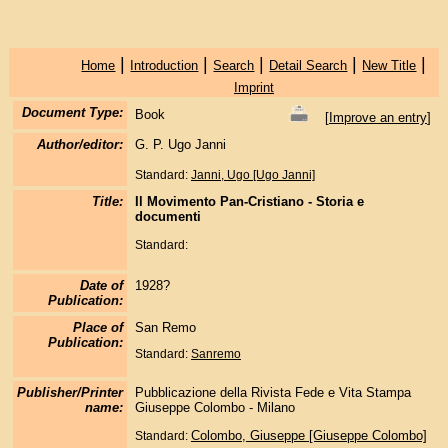
|
|
|
|
|
Home
Introduction
Search
Detail Search
New Title
Imprint
Document Type:
Book
[
Improve an entry
]
Author/editor:
G. P. Ugo Janni
Standard:
Janni, Ugo [Ugo Janni]
Title:
Il Movimento Pan-Cristiano - Storia e
documenti
Standard:
Date of
1928?
Publication:
Place of
San Remo
Publication:
Standard:
Sanremo
Publisher/Printer
Pubblicazione della Rivista Fede e Vita Stampa
name:
Giuseppe Colombo - Milano
Colombo, Giuseppe [Giuseppe Colombo]
Standard: