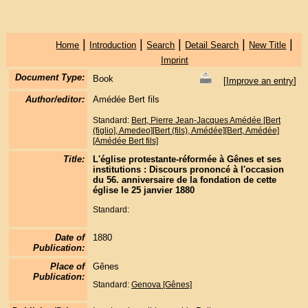
|
|
|
|
|
Home
Introduction
Search
Detail Search
New Title
Imprint
Document Type:
Book
[
Improve an entry
]
Author/editor:
Amédée Bert fils
Standard:
Bert, Pierre Jean-Jacques Amédée [Bert
(figlio], Amedeo][Bert (fils), Amédée][Bert, Amédée]
[Amédée Bert fils]
Title:
L'église protestante-réformée à Gênes et ses
institutions : Discours prononcé à l'occasion
du 56. anniversaire de la fondation de cette
église le 25 janvier 1880
Standard:
Date of
1880
Publication:
Place of
Gênes
Publication:
Standard:
Genova [Gênes]