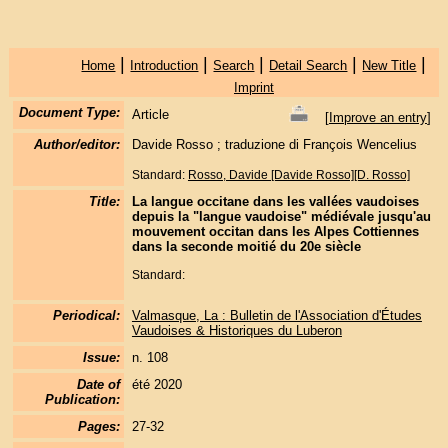
|
|
|
|
|
Home
Introduction
Search
Detail Search
New Title
Imprint
Document Type:
Article
[
Improve an entry
]
Author/editor:
Davide Rosso ; traduzione di François Wencelius
Standard:
Rosso, Davide [Davide Rosso][D. Rosso]
Title:
La langue occitane dans les vallées vaudoises
depuis la "langue vaudoise" médiévale jusqu'au
mouvement occitan dans les Alpes Cottiennes
dans la seconde moitié du 20e siècle
Standard:
Periodical:
Valmasque, La : Bulletin de l'Association d'Études
Vaudoises & Historiques du Luberon
Issue:
n. 108
Date of
été 2020
Publication:
Pages:
27-32