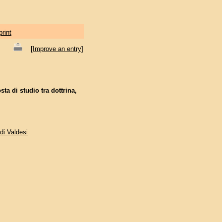
print
[
Improve an entry
]
ta di studio tra dottrina,
di Valdesi