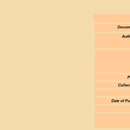
Docum
Auth
P
Collec
Date of Pu