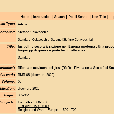
|
|
|
|
|
Home
Introduction
Search
Detail Search
New Title
Im
ent Type:
Article
or/editor:
Stefano Colavecchia
Standard:
Colavecchia, Stefano [Stefano Colavecchia]
Title:
Ius belli e secolarizzazione nell'Europa moderna : Una propos
linguaggi di guerra e pratiche di tolleranza
Standard:
eriodical:
Riforma e movimenti religiosi (RMR) : Rivista della Società di Stu
tive work
:
RMR 08 (dicembre 2020)
Volume:
08
blication:
dicembre 2020
Pages:
359-364
Subjects:
Ius Belli - 1500-1700
Just war - 1500-1600
Religion and Wars - Europe - 1500-1700