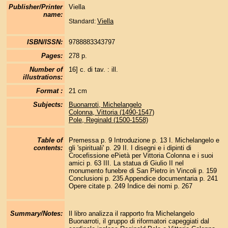
Publisher/Printer
Viella
name:
Viella
Standard:
ISBN/ISSN:
9788883343797
Pages:
278 p.
Number of
16] c. di tav. : ill.
illustrations:
Format :
21 cm
Subjects:
Buonarroti, Michelangelo
Colonna, Vittoria (1490-1547)
Pole, Reginald (1500-1558)
Table of
Premessa p. 9 Introduzione p. 13 I. Michelangelo e
contents:
gli 'spirituali' p. 29 II. I disegni e i dipinti di
Crocefissione ePietà per Vittoria Colonna e i suoi
amici p. 63 III. La statua di Giulio II nel
monumento funebre di San Pietro in Vincoli p. 159
Conclusioni p. 235 Appendice documentaria p. 241
Opere citate p. 249 Indice dei nomi p. 267
Summary/Notes:
Il libro analizza il rapporto fra Michelangelo
Buonarroti, il gruppo di riformatori capeggiati dal