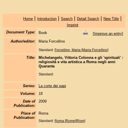
|
|
|
|
|
Home
Introduction
Search
Detail Search
New Title
Imprint
Document Type:
Book
[
Improve an entry
]
Author/editor:
Maria Forcellino
Standard:
Forcellino, Maria [Maria Forcellino]
Title:
Michelangelo, Vittoria Colonna e gli 'spirituali' :
religiosità e vita artistica a Roma negli anni
Quaranta
Standard:
Series:
La corte dei papi
Volume:
18
Date of
2009
Publication:
Place of
Roma
Publication:
Standard:
Roma [Rome][Rom]