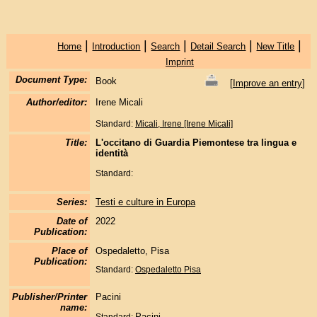
|
|
|
|
|
Home
Introduction
Search
Detail Search
New Title
Imprint
Document Type:
Book
[
Improve an entry
]
Author/editor:
Irene Micali
Standard:
Micali, Irene [Irene Micali]
Title:
L'occitano di Guardia Piemontese tra lingua e
identità
Standard:
Series:
Testi e culture in Europa
Date of
2022
Publication:
Place of
Ospedaletto, Pisa
Publication:
Standard:
Ospedaletto
Pisa
Publisher/Printer
Pacini
name:
Pacini