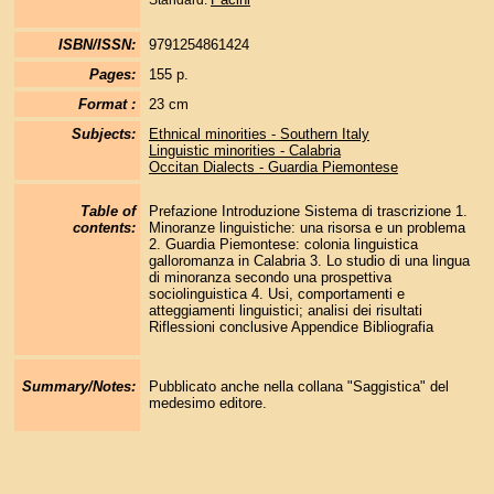
Standard:
ISBN/ISSN:
9791254861424
Pages:
155 p.
Format :
23 cm
Subjects:
Ethnical minorities - Southern Italy
Linguistic minorities - Calabria
Occitan Dialects - Guardia Piemontese
Table of
Prefazione Introduzione Sistema di trascrizione 1.
contents:
Minoranze linguistiche: una risorsa e un problema
2. Guardia Piemontese: colonia linguistica
galloromanza in Calabria 3. Lo studio di una lingua
di minoranza secondo una prospettiva
sociolinguistica 4. Usi, comportamenti e
atteggiamenti linguistici; analisi dei risultati
Riflessioni conclusive Appendice Bibliografia
Summary/Notes:
Pubblicato anche nella collana "Saggistica" del
medesimo editore.