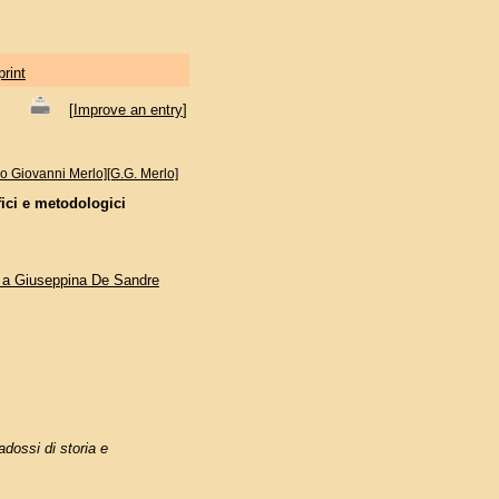
print
[
Improve an entry
]
o Giovanni Merlo][G.G. Merlo]
fici e metodologici
rti a Giuseppina De Sandre
adossi di storia e