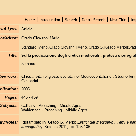
|
|
|
|
|
Home
Introduction
Search
Detail Search
New Title
Im
ent Type:
Article
or/editor:
Grado Giovanni Merlo
Standard:
Merlo, Grado Giovanni [Merlo, Grado G.][Grado Merlo][Grad
Title:
Sulla predicazione degli eretici medievali : pretesti storiogra
Standard:
tive work
:
Chiesa, vita religiosa, società nel Medioevo italiano : Studi offe
Gasparini
blication:
2005
Pages:
445 - 459
Subjects:
Cathars - Preaching - Middle Ages
Waldenses - Preaching - Middle Ages
y/Notes:
Ristampato in: Grado G. Merlo:
Eretici del medioevo : Temi e par
storiografia
,
Brescia 2011, pp. 125-136.