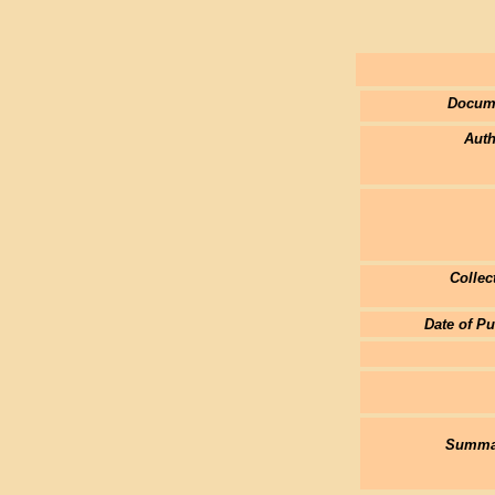
Docum
Auth
Collec
Date of Pu
Summar