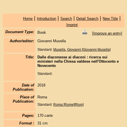
|
|
|
|
|
Home
Introduction
Search
Detail Search
New Title
Imprint
Document Type:
Book
[
Improve an entry
]
Author/editor:
Giovanni Musella
Standard:
Musella, Giovanni [Giovanni Musella]
Title:
Dalle diaconesse ai diaconi : ricerca sui
ministeri nella Chiesa valdese nell'Ottocento e
Novecento
Standard:
Date of
2018
Publication:
Place of
Roma
Publication:
Standard:
Roma [Rome][Rom]
Pages:
170 carte
Format :
31 cm