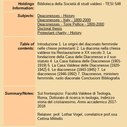
Holdings
Biblioteca della Società di studi valdesi - TESI 548
Information:
Subjects:
Deaconesses - History
Deaconesses - Italy - 1800-2000
Deaconesses - Torre Pellice - 1800-2000
Doctoral thesis
Protestant charity - History
Table of
Introduzione 1. Le origini del diaconato femminile
contents:
nelle chiese protestanti 2. La diaconia nella chiesa
valdese tra Restaurazione e XX secolo 3. La
fondazione della Casa delle Diaconesse e il suo
statuto 4. La Casa Italiana delle Diaconesse (1901-
1919) 5. La Casa Valdese delle Diaconesse (1920-
1942) 6. Le diaconesse (1943-1945) 7. Le
diaconesse (1946-1992) 7. Diaconesse, ministero
femminile, ruolo diaconale Conclusioni Bibliografia
Summary/Notes:
Sul frontespizio: Facoltà Valdese di Teologia,
Roma, Dottorato di ricerca in teologia, Indirizzo
storia del cristianesimo, Anno accademico 2017-
2018
Relatore: prof. Lothar Vogel, correlatrice prof.ssa
Cettina Militello