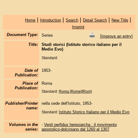
|
|
|
|
|
Home
Introduction
Search
Detail Search
New Title
Imprint
Document Type:
Series
[
Improve an entry
]
Title:
Studi storici (Istituto storico italiano per il
Medio Evo)
Standard:
Date of
1953-
Publication:
Place of
Roma
Publication:
Standard:
Roma [Rome][Rom]
Publisher/Printer
nella sede dell'Istituto, 1953-
name:
Istituto Storico Italiano per il Medio Evo
Standard:
Volumes in the
-
Venit perfidus heresiarcha : il movimento
series:
apostolico-dolciniano dal 1260 al 1307