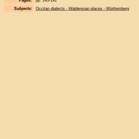
Pages:
pp. 145-191
Subjects:
Occitan dialects - Waldensian places - Württemberg