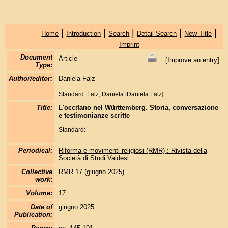
|
|
|
|
|
Home
Introduction
Search
Detail Search
New Title
Imprint
Document
Article
[
Improve an entry
]
Type:
Author/editor:
Daniela Falz
Standard:
Falz, Daniela [Daniela Falz]
Title:
L'occitano nel Württemberg. Storia, conversazione
e testimonianze scritte
Standard:
Periodical:
Riforma e movimenti religiosi (RMR) : Rivista della
Società di Studi Valdesi
Collective
RMR 17 (giugno 2025)
work
:
Volume:
17
Date of
giugno 2025
Publication: