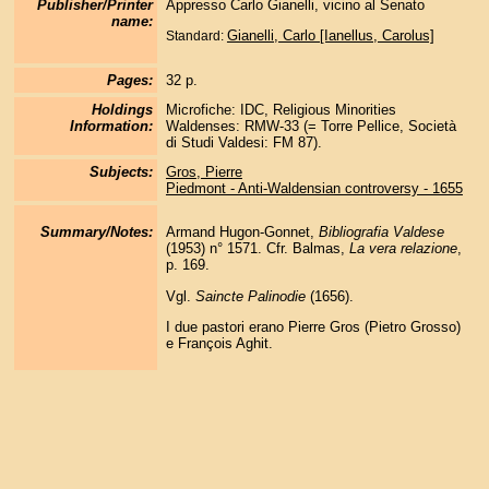
Publisher/Printer
Appresso Carlo Gianelli, vicino al Senato
name:
Gianelli, Carlo [Ianellus, Carolus]
Standard:
Pages:
32 p.
Holdings
Microfiche: IDC, Religious Minorities
Information:
Waldenses: RMW-33 (= Torre Pellice, Società
di Studi Valdesi: FM 87).
Subjects:
Gros, Pierre
Piedmont - Anti-Waldensian controversy - 1655
Summary/Notes:
Armand Hugon-Gonnet,
Bibliografia Valdese
(1953) n° 1571. Cfr. Balmas,
La vera relazione
,
p. 169.
Vgl.
Saincte Palinodie
(1656).
I due pastori erano Pierre Gros (Pietro Grosso)
e François Aghit.