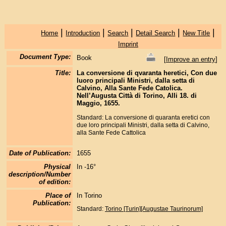
|
|
|
|
|
Home
Introduction
Search
Detail Search
New Title
Imprint
Document Type:
Book
[
Improve an entry
]
Title:
La conversione di qvaranta heretici, Con due
luoro principali Ministri, dalla setta di
Calvino, Alla Sante Fede Catolica.
Nell’Augusta Città di Torino, Alli 18. di
Maggio, 1655.
Standard: La conversione di quaranta eretici con
due loro principali Ministri, dalla setta di Calvino,
alla Sante Fede Cattolica
Date of Publication:
1655
Physical
In -16°
description/Number
of edition:
Place of
In Torino
Publication:
Standard:
Torino [Turin][Augustae Taurinorum]