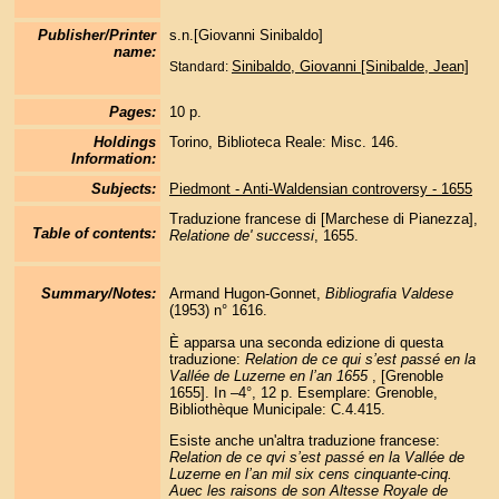
Publisher/Printer
s.n.[Giovanni Sinibaldo]
name:
Sinibaldo, Giovanni [Sinibalde, Jean]
Standard:
Pages:
10 p.
Holdings
Torino, Biblioteca Reale: Misc. 146.
Information:
Subjects:
Piedmont - Anti-Waldensian controversy - 1655
Traduzione francese di [Marchese di Pianezza],
Table of contents:
Relatione de' successi
, 1655.
Summary/Notes:
Armand Hugon-Gonnet,
Bibliografia Valdese
(1953) n° 1616.
È apparsa una seconda edizione di questa
traduzione:
Relation de ce qui s’est passé en la
Vallée de Luzerne en l’an 1655
, [Grenoble
1655]. In –4°, 12 p. Esemplare: Grenoble,
Bibliothèque Municipale: C.4.415.
Esiste anche un'altra traduzione francese:
Relation de ce qvi s’est passé en la Vallée de
Luzerne en l’an mil six cens cinquante-cinq.
Auec les raisons de son Altesse Royale de