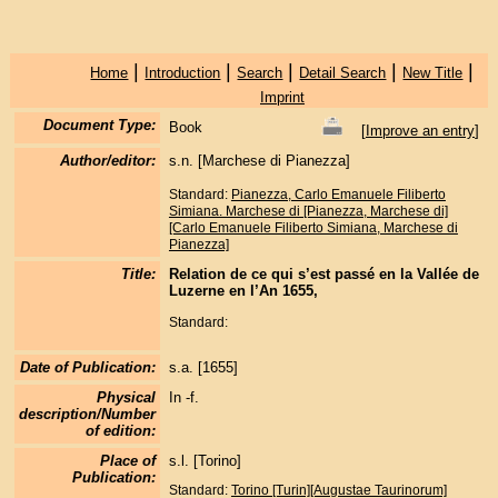
|
|
|
|
|
Home
Introduction
Search
Detail Search
New Title
Imprint
Document Type:
Book
[
Improve an entry
]
Author/editor:
s.n. [Marchese di Pianezza]
Standard:
Pianezza, Carlo Emanuele Filiberto
Simiana. Marchese di [Pianezza, Marchese di]
[Carlo Emanuele Filiberto Simiana, Marchese di
Pianezza]
Title:
Relation de ce qui s’est passé en la Vallée de
Luzerne en l’An 1655,
Standard:
Date of Publication:
s.a. [1655]
Physical
In -f.
description/Number
of edition:
Place of
s.l. [Torino]
Publication:
Standard:
Torino [Turin][Augustae Taurinorum]