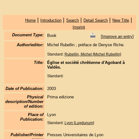
|
|
|
|
|
Home
Introduction
Search
Detail Search
New Title
Imprint
Document Type:
Book
[
Improve an entry
]
Author/editor:
Michel Rubellin ; préface de Denyse Riche.
Standard:
Rubellin, Michel [Michel Rubellin]
Title:
Église et société chrétienne d'Agobard à
Valdès.
Standard:
Date of Publication:
2003
Physical
Prima edizione
description/Number
of edition:
Place of
Lyon
Publication:
Standard:
Lyon [Lugdunum]
Publisher/Printer
Presses Universitaires de Lyon