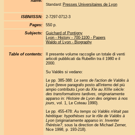
name:
Presses Universitaires de Lyon
Standard:
ISBN/ISSN:
2-7297-0712-3
Pages:
550 p.
Subjects:
Guichard of Pontigny
Lyon - History - 700-1100 - Papers
Waldo of Lyon - Biography
Table of contents:
Il presente volume raccoglie un totale di venti
articoli pubblicati da Rubellin tra il 1980 e il
2000.
Su Valdès si vedano:
Le pp. 385-388:
Le sens de l'action de Valdès à
Lyon
(breve paragrafo posto all'interno del più
ampio contributo
Lyon du XIe au XIIIe siècle:
des transformations tardives,
originariamente
apparso in:
Histoire de Lyon des origines à nos
jours
, vol. 1, Le Coteau 1990).
Le pp. 455-478:
Au temps où Valdés n'était pas
hérétique: hypothèses sur le rôle de Valdès à
Lyon
(originariamente apparso in:
Inventer
l'hérésie?
, sous la direction de Michael Zerner,
Nice 1998, p. 193-218).