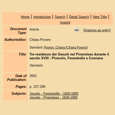
|
|
|
|
|
Home
Introduction
Search
Detail Search
New Title
Imprint
Document
Article
[
Improve an entry
]
Type:
Author/editor:
Chiara Povero
Standard:
Povero, Chiara [Chiara Povero]
Title:
Tre residenze dei Gesuiti nel Pinerolese durante il
secolo XVIII : Pinerolo, Fenestrelle e Cumiana
Standard:
Date of
2001
Publication:
Pages:
p. 227-299
Subjects:
Jesuits - Fenestrelle - 1600-1800
Jesuits - Pinerolese - 1600-1800