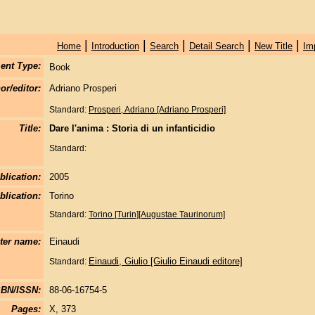
|
|
|
|
|
Home
Introduction
Search
Detail Search
New Title
Im
ent Type:
Book
or/editor:
Adriano Prosperi
Standard:
Prosperi, Adriano [Adriano Prosperi]
Title:
Dare l'anima : Storia di un infanticidio
Standard:
blication:
2005
blication:
Torino
Standard:
Torino [Turin][Augustae Taurinorum]
nter name:
Einaudi
Einaudi, Giulio [Giulio Einaudi editore]
Standard:
SBN/ISSN:
88-06-16754-5
Pages:
X, 373