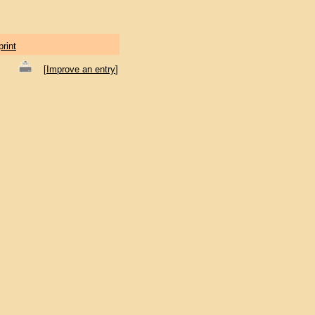
print
[
Improve an entry
]