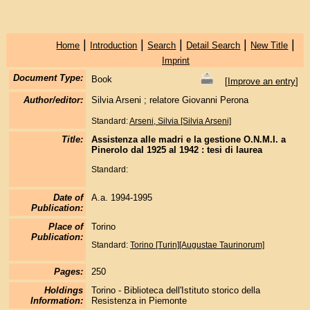
|
|
|
|
|
Home
Introduction
Search
Detail Search
New Title
Imprint
Document Type:
Book
[
Improve an entry
]
Author/editor:
Silvia Arseni ; relatore Giovanni Perona
Standard:
Arseni, Silvia [Silvia Arseni]
Title:
Assistenza alle madri e la gestione O.N.M.I. a
Pinerolo dal 1925 al 1942 : tesi di laurea
Standard:
Date of
A.a. 1994-1995
Publication:
Place of
Torino
Publication:
Standard:
Torino [Turin][Augustae Taurinorum]
Pages:
250
Holdings
Torino - Biblioteca dell'Istituto storico della
Information:
Resistenza in Piemonte