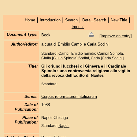
|
|
|
|
|
Home
Introduction
Search
Detail Search
New Title
Imprint
Document Type:
Book
[
Improve an entry
]
Author/editor:
a cura di Emidio Campi e Carla Sodini
Standard:
Campi, Emidio [Emidio Campi]
Spinola,
Giulio [Giulio Spinola]
Sodini, Carla [Carla Sodini]
Title:
Gli oriundi lucchesi di Ginevra e il Cardinale
Spinola : una controversia religiosa alla vigilia
della revoca dell'Editto di Nantes
Standard:
Series:
Corpus reformatorum italicorum
Date of
1988
Publication:
Place of
Napoli-Chicago
Publication:
Standard:
Napoli