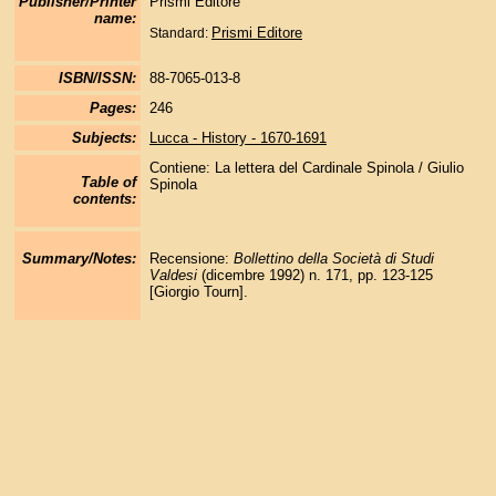
Publisher/Printer
Prismi Editore
name:
Prismi Editore
Standard:
ISBN/ISSN:
88-7065-013-8
Pages:
246
Subjects:
Lucca - History - 1670-1691
Contiene: La lettera del Cardinale Spinola / Giulio
Table of
Spinola
contents:
Summary/Notes:
Recensione:
Bollettino della Società di Studi
Valdesi
(dicembre 1992) n. 171, pp. 123-125
[Giorgio Tourn].