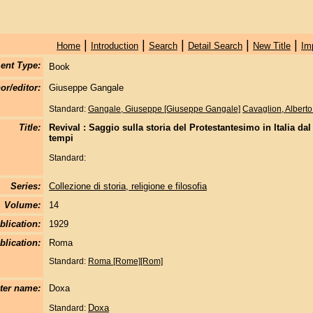
|
|
|
|
|
Home
Introduction
Search
Detail Search
New Title
Im
ent Type:
Book
or/editor:
Giuseppe Gangale
Standard:
Gangale, Giuseppe [Giuseppe Gangale]
Cavaglion, Alberto
Title:
Revival : Saggio sulla storia del Protestantesimo in Italia da
tempi
Standard:
Series:
Collezione di storia, religione e filosofia
Volume:
14
blication:
1929
blication:
Roma
Standard:
Roma [Rome][Rom]
nter name:
Doxa
Doxa
Standard: