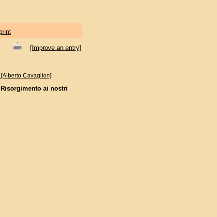
print
[
Improve an entry
]
 [Alberto Cavaglion]
l Risorgimento ai nostri