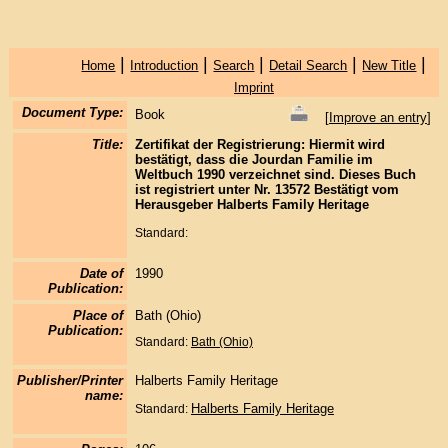
|
|
|
|
|
Home
Introduction
Search
Detail Search
New Title
Imprint
Document Type:
Book
[
Improve an entry
]
Title:
Zertifikat der Registrierung: Hiermit wird
bestätigt, dass die Jourdan Familie im
Weltbuch 1990 verzeichnet sind. Dieses Buch
ist registriert unter Nr. 13572 Bestätigt vom
Herausgeber Halberts Family Heritage
Standard:
Date of
1990
Publication:
Place of
Bath (Ohio)
Publication:
Standard:
Bath (Ohio)
Publisher/Printer
Halberts Family Heritage
name:
Halberts Family Heritage
Standard: